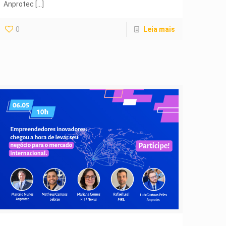
Anprotec
[…]
0
Leia mais