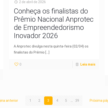
2 de abril de 2026
Conheça os finalistas do
Prêmio Nacional Anprotec
de Empreendedorismo
Inovador 2026
A Anprotec divulga nesta quinta-feira (02/04) os
finalistas do Prêmio
[…]
0
Leia mais
ina anterior
1
2
3
4
5
...
39
Próxima pá