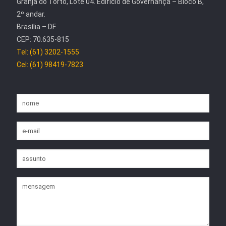
Granja do Torto, Lote 04. Edifício de Governança – Bloco B,
2º andar.
Brasília – DF
CEP: 70.635-815
Tel: (61) 3202-1555
Cel: (61) 98419-7823