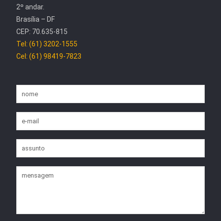
2º andar.
Brasília – DF
CEP: 70.635-815
Tel: (61) 3202-1555
Cel: (61) 98419-7823