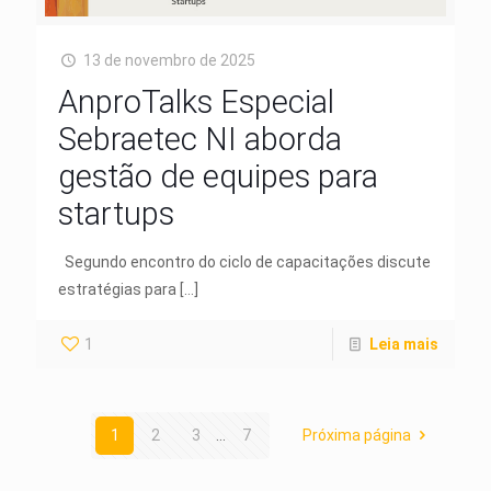
13 de novembro de 2025
AnproTalks Especial
Sebraetec NI aborda
gestão de equipes para
startups
Segundo encontro do ciclo de capacitações discute
estratégias para
[…]
1
Leia mais
1
2
3
...
7
Próxima página