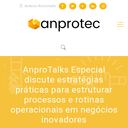
Acesso Associado
AnproTalks Especial
discute estratégias
práticas para estruturar
processos e rotinas
operacionais em negócios
inovadores