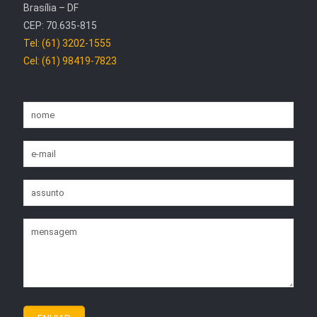
Brasília – DF
CEP: 70.635-815
Tel: (61) 3202-1555
Cel: (61) 98419-7823