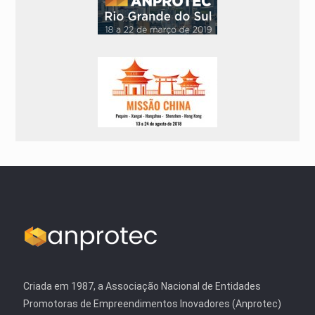
Criada em 1987, a Associação Nacional de Entidades
Promotoras de Empreendimentos Inovadores (Anprotec)