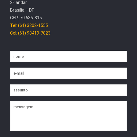
2º andar.
Brasília – DF
CEP: 70.635-815
Tel: (61) 3202-1555
Cel: (61) 98419-7823