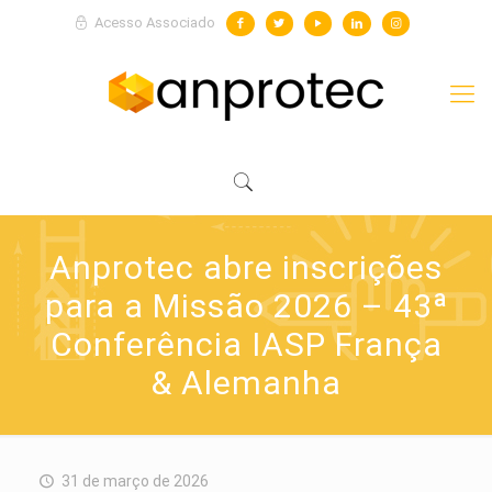
Acesso Associado
Anprotec abre inscrições
para a Missão 2026 – 43ª
Conferência IASP França
& Alemanha
31 de março de 2026