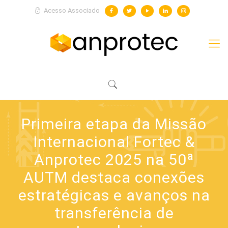
Acesso Associado
Primeira etapa da Missão
Internacional Fortec &
Anprotec 2025 na 50ª
AUTM destaca conexões
estratégicas e avanços na
transferência de