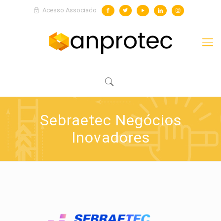
Acesso Associado
Sebraetec Negócios
Inovadores