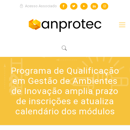
Acesso Associado
Programa de Qualificação
em Gestão de Ambientes
de Inovação amplia prazo
de inscrições e atualiza
calendário dos módulos