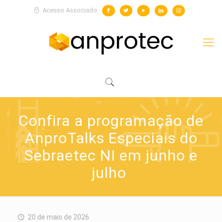
Acesso Associado
Confira a programação de
AnproTalks Especiais do
Sebraetec NI em junho e
julho
20 de maio de 2026