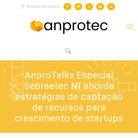
Acesso Associado
AnproTalks Especial
Sebraetec NI aborda
estratégias de captação
de recursos para
crescimento de startups