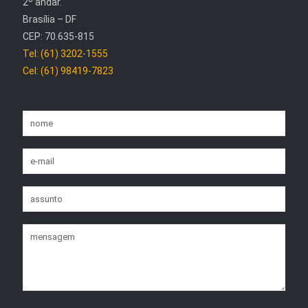
2º andar.
Brasília – DF
CEP: 70.635-815
Tel: (61) 3202-1555
Cel: (61) 98419-7823