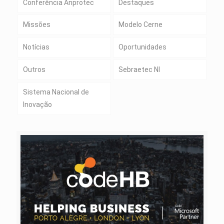
Conferência Anprotec
Destaques
Missões
Modelo Cerne
Notícias
Oportunidades
Outros
Sebraetec NI
Sistema Nacional de
Inovação