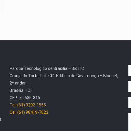
Parque Tecnológico de Brasília – BioTIC
Granja do Torto, Lote 04. Edifício de Governança – Bloco B,
2º andar.
Brasília – DF
CEP: 70.635-815
Tel: (61) 3202-1555
Cel: (61) 98419-7823
s