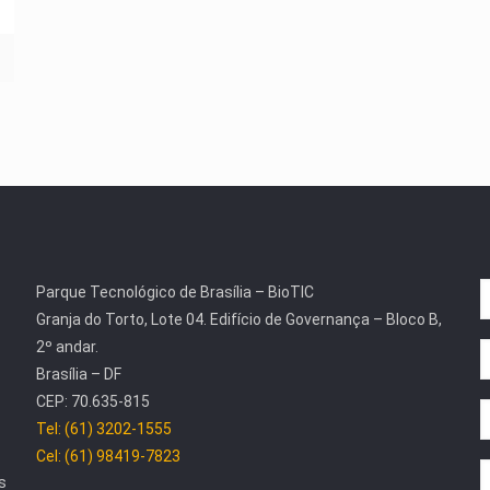
Parque Tecnológico de Brasília – BioTIC
Granja do Torto, Lote 04. Edifício de Governança – Bloco B,
2º andar.
Brasília – DF
CEP: 70.635-815
Tel: (61) 3202-1555
Cel: (61) 98419-7823
s