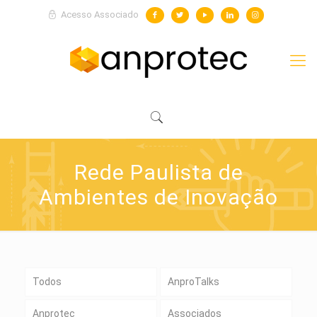
Acesso Associado
Rede Paulista de
Ambientes de Inovação
Todos
AnproTalks
Anprotec
Associados