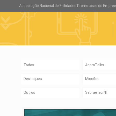
Associação Nacional de Entidades Promotoras de Empre
Todos
AnproTalks
Destaques
Missões
Outros
Sebraetec NI