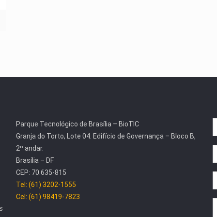
Parque Tecnológico de Brasília – BioTIC
Granja do Torto, Lote 04. Edifício de Governança – Bloco B,
2º andar.
Brasília – DF
CEP: 70.635-815
Tel: (61) 3202-1555
Cel: (61) 98419-7823
s