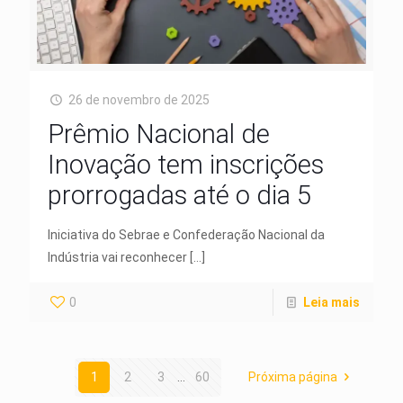
26 de novembro de 2025
Prêmio Nacional de
Inovação tem inscrições
prorrogadas até o dia 5
Iniciativa do Sebrae e Confederação Nacional da
Indústria vai reconhecer
[…]
0
Leia mais
1
2
3
...
60
Próxima página