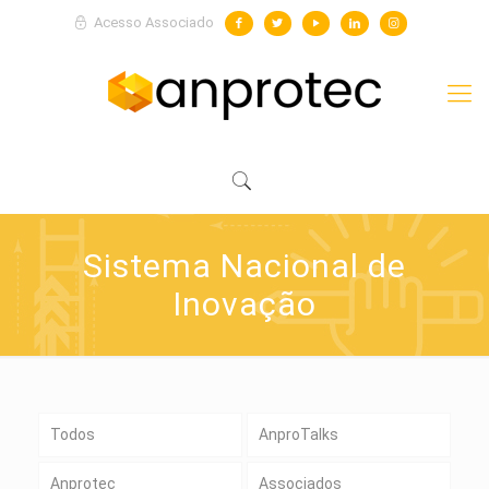
Acesso Associado
Sistema Nacional de
Inovação
Todos
AnproTalks
Anprotec
Associados