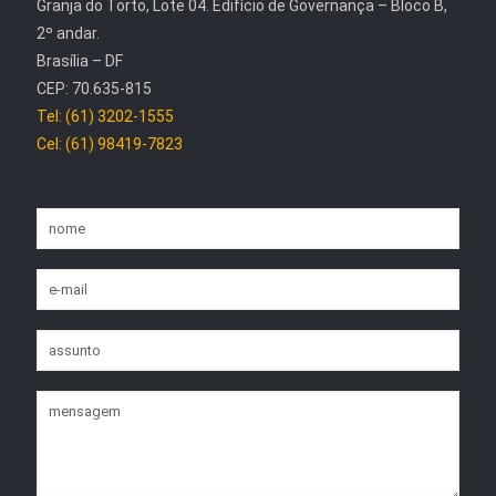
Granja do Torto, Lote 04. Edifício de Governança – Bloco B,
2º andar.
Brasília – DF
CEP: 70.635-815
Tel: (61) 3202-1555
Cel: (61) 98419-7823