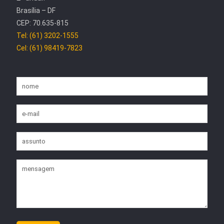
Brasília – DF
CEP: 70.635-815
Tel: (61) 3202-1555
Cel: (61) 98419-7823