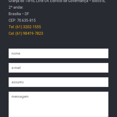
Granja do Torto, Lote 04. Edifício de Governança – Bloco B,
2º andar.
Brasília – DF
CEP: 70.635-815
Tel: (61) 3202-1555
Cel: (61) 98419-7823