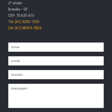
2º andar.
Brasília – DF
CEP: 70.635-815
Tel: (61) 3202-1555
Cel: (61) 98419-7823