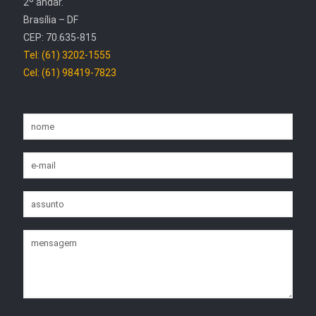
2º andar.
Brasília – DF
CEP: 70.635-815
Tel: (61) 3202-1555
Cel: (61) 98419-7823