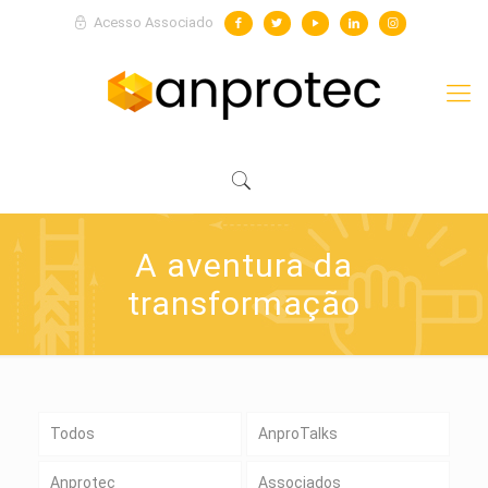
Acesso Associado
A aventura da
transformação
Todos
AnproTalks
Anprotec
Associados