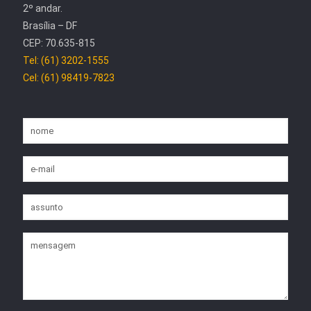
2º andar.
Brasília – DF
CEP: 70.635-815
Tel: (61) 3202-1555
Cel: (61) 98419-7823