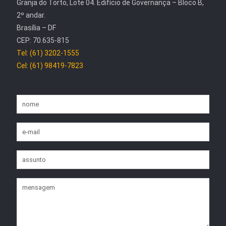
Granja do Torto, Lote 04. Edifício de Governança – Bloco B,
2º andar.
Brasília – DF
CEP: 70.635-815
Tel: (61) 3202-1555
Cel: (61) 98419-7823