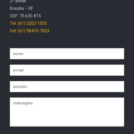
2º andar.
Brasília – DF
CEP: 70.635-815
Tel: (61) 3202-1555
Cel: (61) 98419-7823