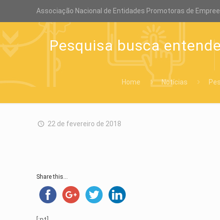
Associação Nacional de Entidades Promotoras de Empre
Pesquisa busca entend
Home
Notícias
Pes
22 de fevereiro de 2018
Share this...
[:pt]