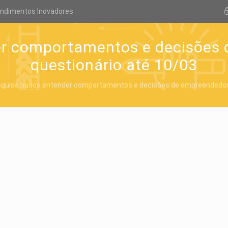
endimentos Inovadores
er comportamentos e decisões
questionário até 10/03
quisa busca entender comportamentos e decisões de empreendedore