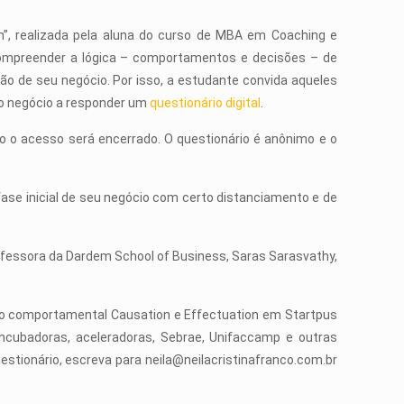
on”, realizada pela aluna do curso de MBA em Coaching e
a compreender a lógica – comportamentos e decisões – de
ão de seu negócio. Por isso, a estudante convida aqueles
do negócio a responder um
questionário digital
.
o o acesso será encerrado. O questionário é anônimo e o
ase inicial de seu negócio com certo distanciamento e de
rofessora da Dardem School of Business, Saras Sarasvathy,
rão comportamental Causation e Effectuation em Startpus
 incubadoras, aceleradoras, Sebrae, Unifaccamp e outras
uestionário, escreva para
neila@neilacristinafranco.com.br