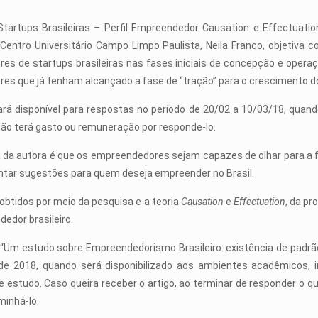
Startups Brasileiras – Perfil Empreendedor Causation e Effectuati
 Centro Universitário Campo Limpo Paulista, Neila Franco, objetiv
s de startups brasileiras nas fases iniciais de concepção e operaç
es que já tenham alcançado a fase de “tração” para o crescimento 
rá disponível para respostas no período de 20/02 a 10/03/18, quand
não terá gasto ou remuneração por responde-lo.
 da autora é que os empreendedores sejam capazes de olhar para a f
ntar sugestões para quem deseja empreender no Brasil.
obtidos por meio da pesquisa e a teoria
Causation
e
Effectuation
, da p
dedor brasileiro.
o “Um estudo sobre Empreendedorismo Brasileiro: existência de pad
ril de 2018, quando será disponibilizado aos ambientes acadêmicos,
 estudo. Caso queira receber o artigo, ao terminar de responder o q
minhá-lo.