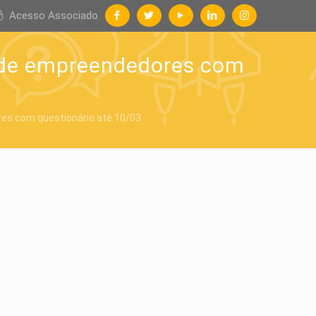
Acesso Associado
 de empreendedores com
s com questionário até 10/03