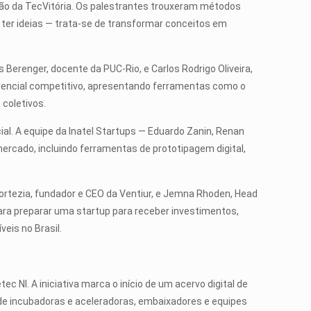
vação da TecVitória. Os palestrantes trouxeram métodos
e ter ideias — trata-se de transformar conceitos em
erenger, docente da PUC-Rio, e Carlos Rodrigo Oliveira,
erencial competitivo, apresentando ferramentas como o
 coletivos.
ial. A equipe da Inatel Startups — Eduardo Zanin, Renan
rcado, incluindo ferramentas de prototipagem digital,
ortezia, fundador e CEO da Ventiur, e Jemna Rhoden, Head
ara preparar uma startup para receber investimentos,
eis no Brasil.
 NI. A iniciativa marca o início de um acervo digital de
de incubadoras e aceleradoras, embaixadores e equipes