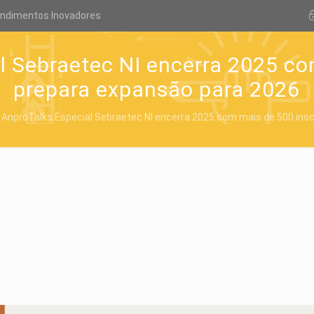
endimentos Inovadores
l Sebraetec NI encerra 2025 co
prepara expansão para 2026
o AnproTalks Especial Sebraetec NI encerra 2025 com mais de 500 ins