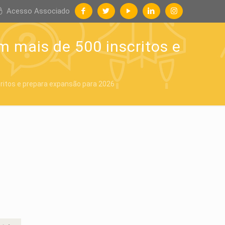
Acesso Associado
m mais de 500 inscritos e
critos e prepara expansão para 2026