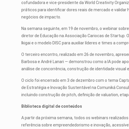
cofundadora e vice-presidente da World Creativity Organiz
práticos para identificar dores reais de mercado e validar
negócios de impacto.
Na semana seguinte, em 19 de novembro, o webinar sobre G
diretor de Educação na Associação Cariocas de Startup. 
Ikigai e o modelo DISC para auxiliar líderes e times a com
O terceiro encontro, realizado em 26 de novembro, apresen
Barbosa e André Lanari — demonstrou como a IA pode apoi
análise de concorrência, construção de identidade visual e
O ciclo foi encerrado em 3 de dezembro com o tema Capta
de Estratégia e Inovação Sustentável na Comuniká Consul
incluindo construção de pitch, definição de valuation, eta
Biblioteca digital de conteúdos
A partir da próxima semana, todos os webinars realizados e
referência sobre empreendedorismo e inovação, acessíve