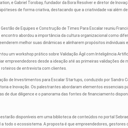
ation, e Gabriel Torobay, fundador da Bora Resolver e diretor de Ino
 hipóteses de forma criativa, destacando que a criatividade vai além d
estão de Equipes e Construção de Times Para Escalar reuniu Francis B
O encontro abordou a importância da cultura organizacional como dif
preenderem melhor suas dinâmicas e alinharem propósitos individuais e
tou um workshop prático sobre Validação Ágil com Inteligência Artific
ar empreendedores desde a ideação até as primeiras validações de me
 roteiros de entrevista com clientes.
ção de Investimentos para Escalar Startups, conduzido por Sandro C
toria e Inovação. Os palestrantes abordaram elementos essenciais p
pas de due diligence e o panorama das fontes de financiamento disponív
starão disponíveis em uma biblioteca de conteúdos no portal Sebraetec
l a todo o ecossistema. A proposta é que empreendedores, gestores 