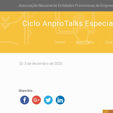
Associação Nacional de Entidades Promotoras de Empre
Ciclo AnproTalks Especia
Home
AnproTalks
Cicl
3 de dezembro de 2025
Share this...