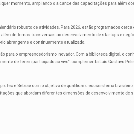
alquer momento, ampliando o alcance das capacitações para além dos
endário robusto de atividades. Para 2026, estão programados cerca de
, além de temas transversais ao desenvolvimento de startups e negó
tório abrangente e continuamente atualizado.
ão para o empreendedorismo inovador. Com a biblioteca digital, o co
emente de terem participado ao vivo”, complementa Luís Gustavo Pele
protec e Sebrae com o objetivo de qualificar o ecossistema brasilei
citações que abordam diferentes dimensões do desenvolvimento de sta