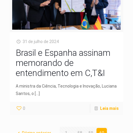
31 de julho de 2024
Brasil e Espanha assinam
memorando de
entendimento em C,T&I
A ministra da Ciência, Tecnologia e Inovação, Luciana
Santos, o
[…]
0
Leia mais
Página anterior
1
...
58
59
60