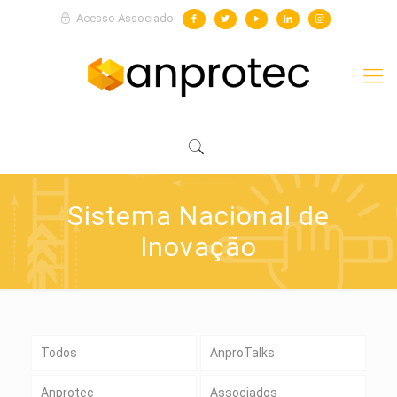
Acesso Associado
Sistema Nacional de
Inovação
Todos
AnproTalks
Anprotec
Associados