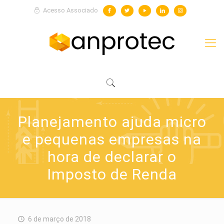
Acesso Associado
Planejamento ajuda micro
e pequenas empresas na
hora de declarar o
Imposto de Renda
6 de março de 2018