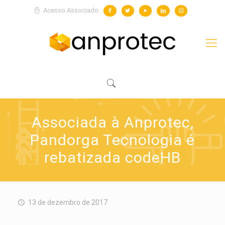
Acesso Associado
Associada à Anprotec,
Pandorga Tecnologia é
rebatizada codeHB
13 de dezembro de 2017