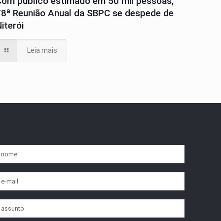
Com público estimado em 50 mil pessoas,
78ª Reunião Anual da SBPC se despede de
iterói
Leia mais