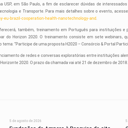
na USP, em São Paulo, a fim de esclarecer dúvidas de interessado
ecnologia e Transporte. Para mais detalhes sobre o evento, acess
ay-eu-brazil-cooperation-health-nanotechnology-and
.
erecerá, também, treinamento em Português para instituições e p
par do Horizon 2020. O treinamento consiste em sete webinars,
mo tema: “Participe de uma proposta H2020 – Consórcio & Portal Partic
amento de redes e conversas exploratórias entre instituições alemãs
o Horizonte 2020. O prazo da chamada vai até 21 de dezembro de 2018
5 de agosto de 2026
5