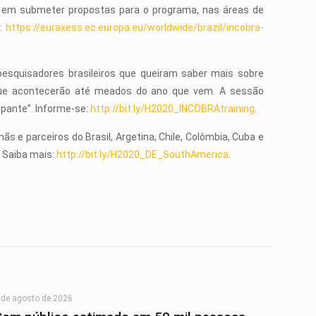
s em submeter propostas para o programa, nas áreas de
e:
https://euraxess.ec.europa.eu/worldwide/brazil/incobra-
esquisadores brasileiros que queiram saber mais sobre
 que acontecerão até meados do ano que vem. A sessão
ipante”. Informe-se:
http://bit.ly/H2020_INCOBRAtraining
.
 e parceiros do Brasil, Argetina, Chile, Colômbia, Cuba e
. Saiba mais:
http://bit.ly/H2020_DE_SouthAmerica
.
 de agosto de 2026