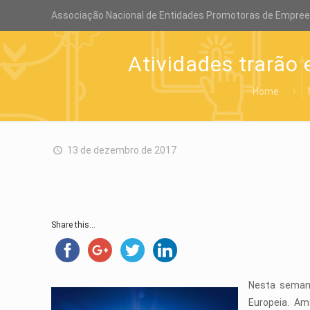
Associação Nacional de Entidades Promotoras de Empre
Atividades trarão
Home
13 de dezembro de 2017
Share this...
Nesta semana
Europeia. Am