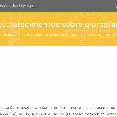
endimentos Inovadores
 esclarecimentos sobre o progr
Notícias
Atividades trarão esclarecimentos sobre o programa “
, serão realizadas atividades de treinamento e esclarecimentos 
anhã (14), às 9h, INCOBRA e ENRICH (European Network of Resea