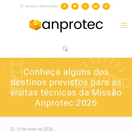
Acesso Associado
Conheça alguns dos
destinos previstos para as
visitas técnicas da Missão
Anprotec 2026
19 de maio de 2026