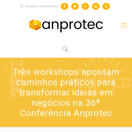
Acesso Associado
Três workshops apontam
caminhos práticos para
transformar ideias em
negócios na 36ª
Conferência Anprotec