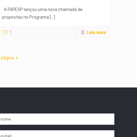
A FAPESP lançou uma nova chamada de
propostas no Programa
[…]
1
Leia mais
 página