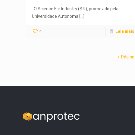
O Science For Industry (S4i), promovido pela
Universidade Autônoma
[…]
4
Leia mais
Página 