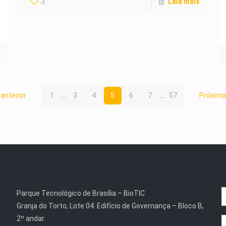
3
Leia mais
anterior
1
...
3
4
5
6
7
...
57
Próxima
Parque Tecnológico de Brasília – BioTIC
Granja do Torto, Lote 04. Edifício de Governança – Bloco B,
2º andar.