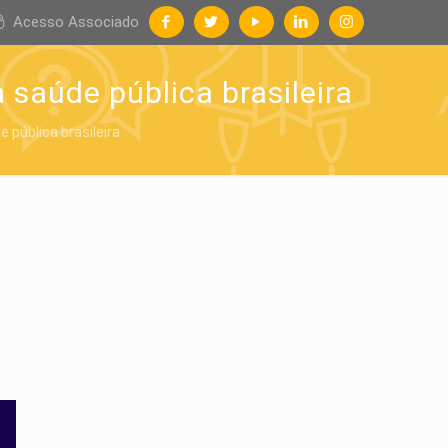
Acesso Associado
 saúde pública brasileira
 pública brasileira