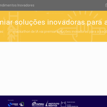
endimentos Inovadores
iar soluções inovadoras para a
ias
Hackathon de IA vai premiar soluções inovadoras para a saúde