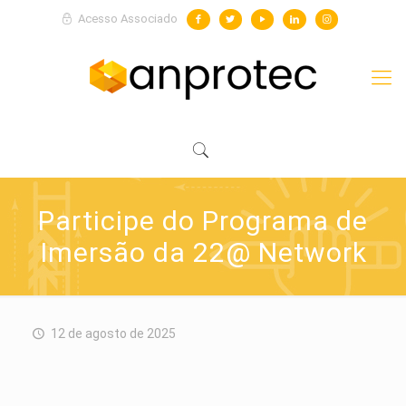
Acesso Associado
Participe do Programa de
Imersão da 22@ Network
12 de agosto de 2025