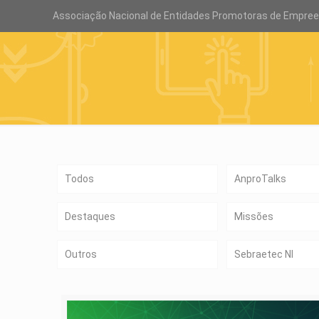
Associação Nacional de Entidades Promotoras de Empre
Todos
AnproTalks
Destaques
Missões
Outros
Sebraetec NI