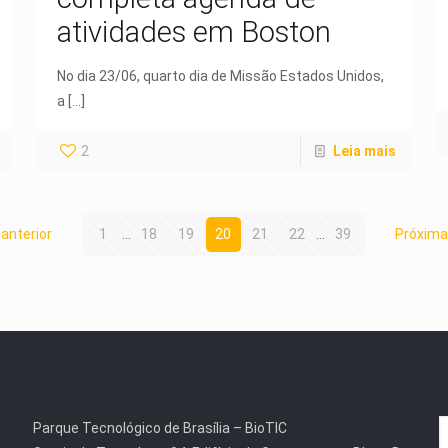
atividades em Boston
No dia 23/06, quarto dia de Missão Estados Unidos,
a
[…]
2
Leia mais
anterior
1
...
18
19
20
21
22
...
39
Próxima
Parque Tecnológico de Brasília – BioTIC