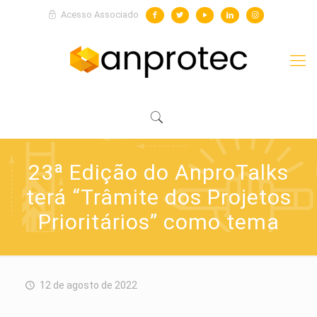
Acesso Associado
23ª Edição do AnproTalks
terá “Trâmite dos Projetos
Prioritários” como tema
12 de agosto de 2022