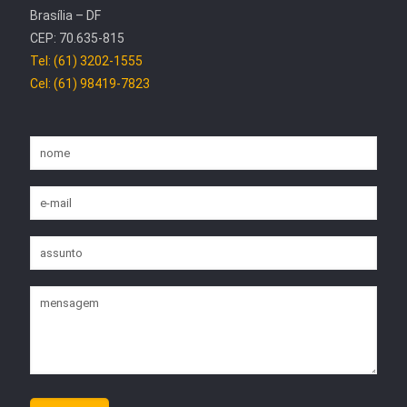
Brasília – DF
CEP: 70.635-815
Tel: (61) 3202-1555
Cel: (61) 98419-7823