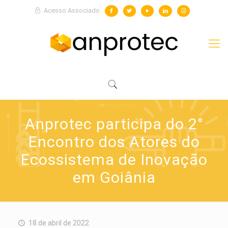
Acesso Associado
Anprotec participa do 2°
Encontro dos Atores do
Ecossistema de Inovação
em Goiânia
18 de abril de 2022