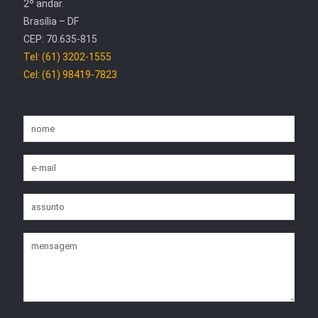
2º andar.
Brasília – DF
CEP: 70.635-815
Tel: (61) 3202-1555
Cel: (61) 98419-7823