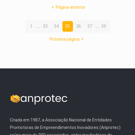
Página anterior
1
...
33
34
35
36
37
...
39
Próxima página
Criada em 1987, a Associação Nacional de Entidades
Promotoras de Empreendimentos Inovadores (Anprotec)