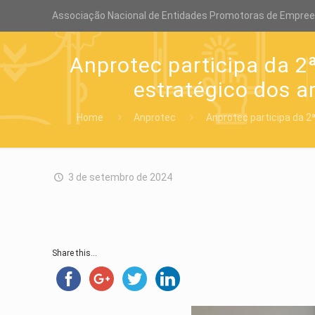
Associação Nacional de Entidades Promotoras de Empre
Anprotec participa da 2
estratégico dos a
Home
Anprotec
Anprotec participa da 2
3 de setembro de 2024
Share this...