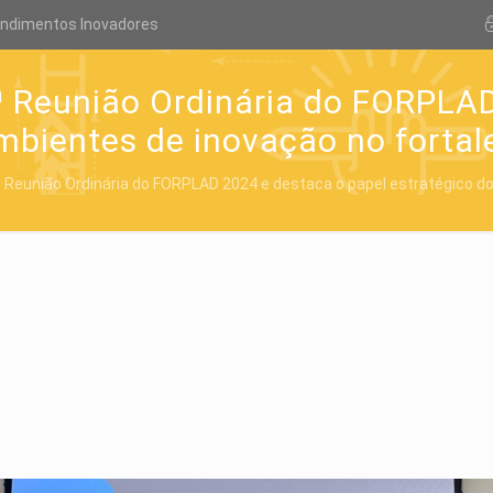
endimentos Inovadores
ª Reunião Ordinária do FORPLA
mbientes de inovação no forta
ª Reunião Ordinária do FORPLAD 2024 e destaca o papel estratégico d