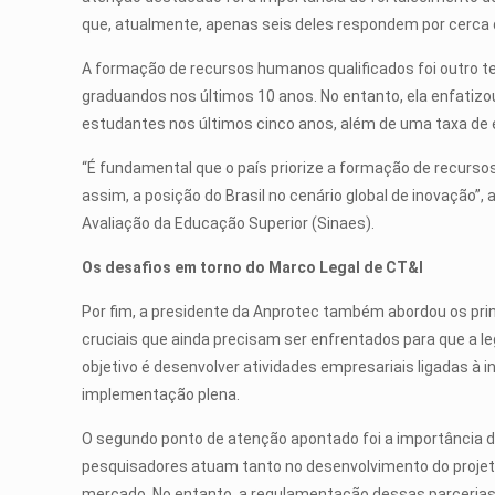
que, atualmente, apenas seis deles respondem por cerca 
A formação de recursos humanos qualificados foi outro te
graduandos nos últimos 10 anos. No entanto, ela enfati
estudantes nos últimos cinco anos, além de uma taxa de 
“É fundamental que o país priorize a formação de recurs
assim, a posição do Brasil no cenário global de inovaçã
Avaliação da Educação Superior (Sinaes).
Os desafios em torno do Marco Legal de CT&I
Por fim, a presidente da Anprotec também abordou os prin
cruciais que ainda precisam ser enfrentados para que a l
objetivo é desenvolver atividades empresariais ligadas à 
implementação plena.
O segundo ponto de atenção apontado foi a importância da 
pesquisadores atuam tanto no desenvolvimento do projet
mercado. No entanto, a regulamentação dessas parcerias a