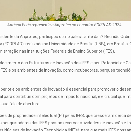
Adriana Faria representa a Anprotec no encontro FORPLAD 2024.
residente da Anprotec, participou como palestrante da 2ª Reunião Ordi
 (FORPLAD), realizada na Universidade de Brasília (UNB), em Brasília. 
stração nas Instituições Federais de Ensino Superior (IFES).
alecimento das Estruturas de Inovação das IFES e seu Potencial de Co
s IFES e os ambientes de inovação, como incubadoras, parques tecnol
Superior e os ambientes de inovação é essencial para promover o des
ra contribuir com projetos de impacto nacional, e é crucial que int
 sua fala de abertura.
s de propriedade intelectual (PI) pelas IFES, que cresceram cerca de
 os pesquisadores das IFES possam exercer atividades de inovação e 
os Núcleos de Inovação Tecnológica (NITs), para que mais IFES possa