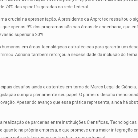
de 74% das spinoffs geradas na rede federal.
ma crucial na apresentação. A presidente da Anprotec ressaltou o si
zou que apenas 9% dos programas são nas áreas de engenharia, que 
evasão superior a 20%.
os humanos em áreas tecnológicas estratégicas para garantir um dese
o”, afirmou. Adriana também reforçou a necessidade da inclusão do t
cipais desafios ainda existentes em torno do Marco Legal de Ciência,
egislação cumpra plenamente seu papel. O primeiro desafio mencionad
inovação. Apesar do avanço que essa prática representa, ainda há obst
realização de parcerias entre Instituições Científicas, Tecnológicas
o quanto na própria empresa, o que promove uma maior integração 
inda enfrenta barreiras que limitam o seu potencial.