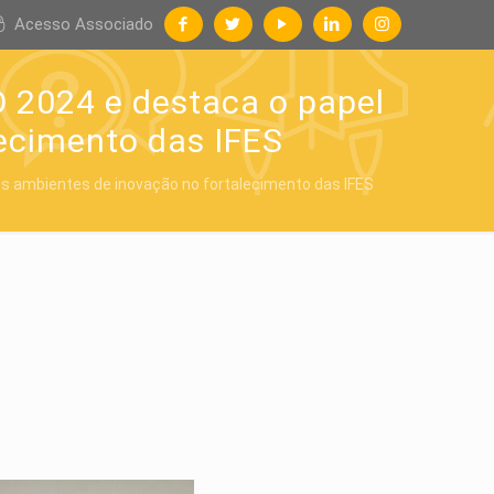
Acesso Associado
D 2024 e destaca o papel
lecimento das IFES
os ambientes de inovação no fortalecimento das IFES