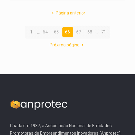
Página anterior
1
...
64
65
66
67
68
...
71
Próxima página
Criada em 1987, a Associação Nacional de Entidades
Promotoras de Empreendimentos Inovadores (Anprotec)