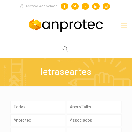
Acesso Associado
letraseartes
Todos
AnproTalks
Anprotec
Associados