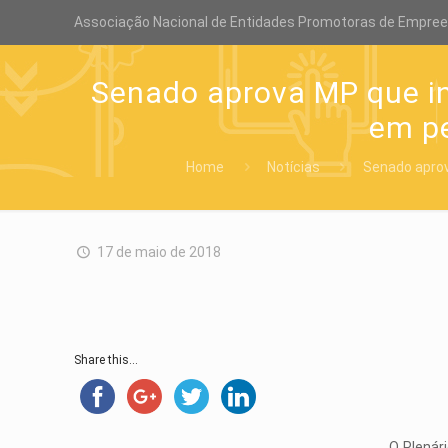
Associação Nacional de Entidades Promotoras de Empre
Senado aprova MP que in
em pe
Home
Notícias
Senado aprov
17 de maio de 2018
Share this...
O Plenár