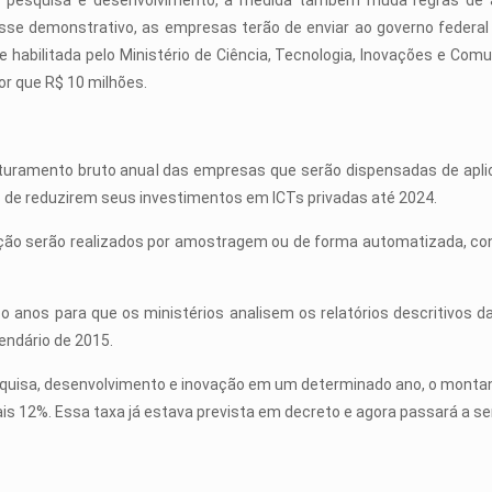
ão em pesquisa e desenvolvimento, a medida também muda regras d
sse demonstrativo, as empresas terão de enviar ao governo federal r
 habilitada pelo Ministério de Ciência, Tecnologia, Inovações e Com
r que R$ 10 milhões.
uramento bruto anual das empresas que serão dispensadas de aplic
 de reduzirem seus investimentos em ICTs privadas até 2024.
ão serão realizados por amostragem ou de forma automatizada, conf
nco anos para que os ministérios analisem os relatórios descritivos 
lendário de 2015.
sa, desenvolvimento e inovação em um determinado ano, o montante 
is 12%. Essa taxa já estava prevista em decreto e agora passará a ser