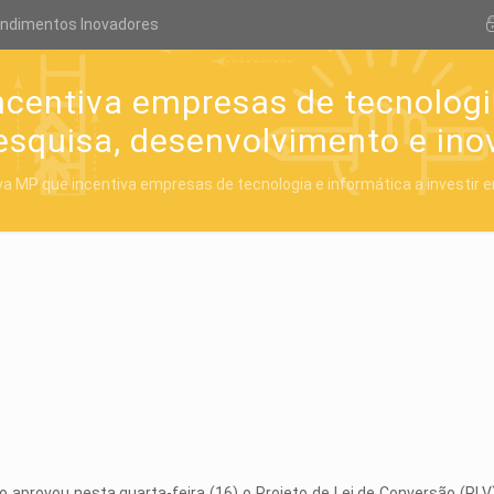
endimentos Inovadores
centiva empresas de tecnologia 
squisa, desenvolvimento e in
a MP que incentiva empresas de tecnologia e informática a investir 
io aprovou nesta quarta-feira (16) o Projeto de Lei de Conversão (PL