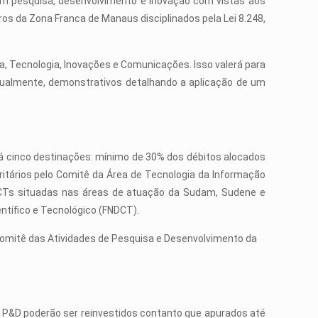
em pesquisa, desenvolvimento e inovação com vistas aos
eiros da Zona Franca de Manaus disciplinados pela Lei 8.248,
a, Tecnologia, Inovações e Comunicações. Isso valerá para
nualmente, demonstrativos detalhando a aplicação de um
á cinco destinações: mínimo de 30% dos débitos alocados
itários pelo Comitê da Área de Tecnologia da Informação
 ICTs situadas nas áreas de atuação da Sudam, Sudene e
ntífico e Tecnológico (FNDCT).
omitê das Atividades de Pesquisa e Desenvolvimento da
 P&D poderão ser reinvestidos contanto que apurados até