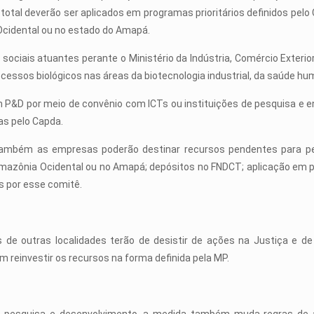
otal deverão ser aplicados em programas prioritários definidos pelo
cidental ou no estado do Amapá.
sociais atuantes perante o Ministério da Indústria, Comércio Exterio
essos biológicos nas áreas da biotecnologia industrial, da saúde huma
&D por meio de convênio com ICTs ou instituições de pesquisa e ens
as pelo Capda.
is também as empresas poderão destinar recursos pendentes para p
azônia Ocidental ou no Amapá; depósitos no FNDCT; aplicação em pr
s por esse comitê.
e outras localidades terão de desistir de ações na Justiça e de
 reinvestir os recursos na forma definida pela MP.