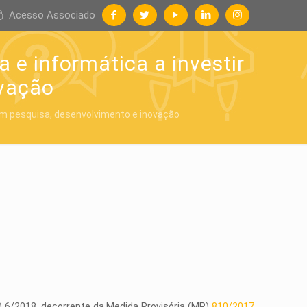
Acesso Associado
e informática a investir
ovação
em pesquisa, desenvolvimento e inovação
V) 6/2018, decorrente da Medida Provisória (MP)
810/2017
,