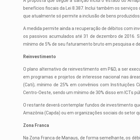
A proposta que segue à sanção inclui o estado do Amap
benefícios fiscais da Lei 8.387. Inclui também os serviços 
que atualmente só permite a inclusão de bens produzidos
A medida permite ainda a recuperação de débitos com inve
os passivos acumulados até 31 de dezembro de 2016. Se
mínimo de 5% de seu faturamento bruto em pesquisa e de
Reinvestimento
O plano alternativo de reinvestimento em P&D, a ser ex
em programas e projetos de interesse nacional nas área
(Cati); mínimo de 25% em convênios com Instituições C
Centro-Oeste, sendo um mínimo de 30% disso em ICTs públ
O restante deverá contemplar fundos de investimento qu
Amazônia (Capda) ou em organizações sociais do setor q
Zona Franca
Na Zona Franca de Manaus, de forma semelhante, os débi