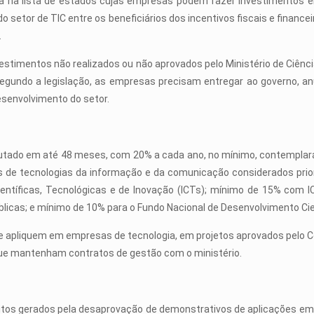
á na lista de estados cujas empresas podem fazer investimentos 
do setor de TIC entre os beneficiários dos incentivos fiscais e financ
.
stimentos não realizados ou não aprovados pelo Ministério de Ciênci
gundo a legislação, as empresas precisam entregar ao governo, a
senvolvimento do setor.
ecutado em até 48 meses, com 20% a cada ano, no mínimo, contemplar
s de tecnologias da informação e da comunicação considerados prior
ientíficas, Tecnológicas e de Inovação (ICTs); mínimo de 15% com
icas; e mínimo de 10% para o Fundo Nacional de Desenvolvimento Cie
e apliquem em empresas de tecnologia, em projetos aprovados pelo C
ue mantenham contratos de gestão com o ministério.
tos gerados pela desaprovação de demonstrativos de aplicações em