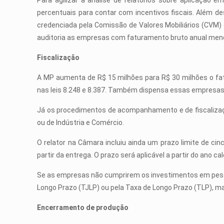
Para agilizar a análise de relatórios sobre aplicaç
percentuais para contar com incentivos fiscais. Além de
credenciada pela Comissão de Valores Mobiliários (CVM) e
auditoria as empresas com faturamento bruto anual meno
Fiscalização
A MP aumenta de R$ 15 milhões para R$ 30 milhões o fat
nas leis 8.248 e 8.387. Também dispensa essas empresas
Já os procedimentos de acompanhamento e de fiscalizaç
ou de Indústria e Comércio.
O relator na Câmara incluiu ainda um prazo limite de ci
partir da entrega. O prazo será aplicável a partir do ano ca
Se as empresas não cumprirem os investimentos em pesqui
Longo Prazo (TJLP) ou pela Taxa de Longo Prazo (TLP), ma
Encerramento de produção