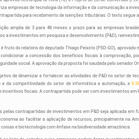
riza empresas de tecnologia da informação e da comunicação a inves
trapartida para recebimento de isenções tributárias. O texto segue a
ição amplia de 3 para 48 meses o prazo para as empresas brasileir
os a investimentos em pesquisa e desenvolvimento (P&D), reinvestir
o é fruto do relatório do deputado Thiago Peixoto (PSD-GO), aprovado
é condicionar a concessão dos benefícios fiscais à comprovação, po
eguridade social. A aprovação da proposta foi saudada pelo senador 
bjetivo de dinamizar e fortalecer as atividades de P&D no setor de t
o e da competitividade do setor de informática e automação, e
8.3
ncentivos fiscais. A contrapartida pode ser com investimentos em P
s pelas contrapartidas de investimentos em P&D seja aplicada em fu
economia ao facilitar a aplicação de recursos, principalmente na 
s coisas e biotecnologia com ênfase na biodiversidade amazônica.