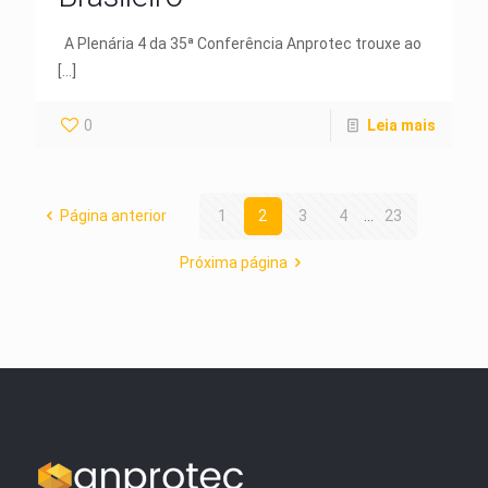
A Plenária 4 da 35ª Conferência Anprotec trouxe ao
[…]
0
Leia mais
Página anterior
1
2
3
4
...
23
Próxima página