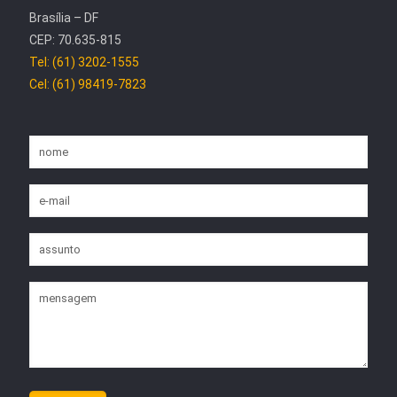
Brasília – DF
CEP: 70.635-815
Tel: (61) 3202-1555
Cel: (61) 98419-7823