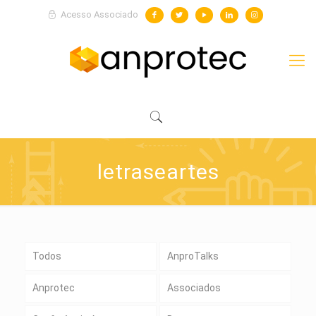
Acesso Associado
letraseartes
Todos
AnproTalks
Anprotec
Associados