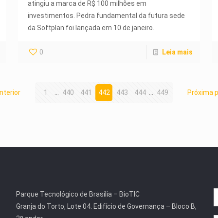
atingiu a marca de R$ 100 milhões em
investimentos. Pedra fundamental da futura sede
da Softplan foi lançada em 10 de janeiro.
0
Leia mais
nterior
1
...
440
441
442
443
444
...
449
Próxima 
Parque Tecnológico de Brasília – BioTIC
Granja do Torto, Lote 04. Edifício de Governança – Bloco B,