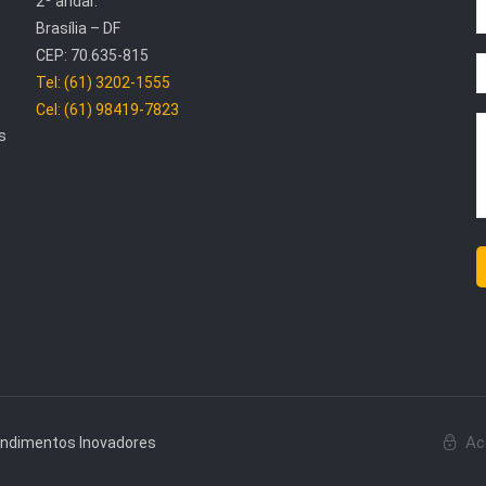
2º andar.
Brasília – DF
CEP: 70.635-815
Tel: (61) 3202-1555
Cel: (61) 98419-7823
s
Ac
endimentos Inovadores