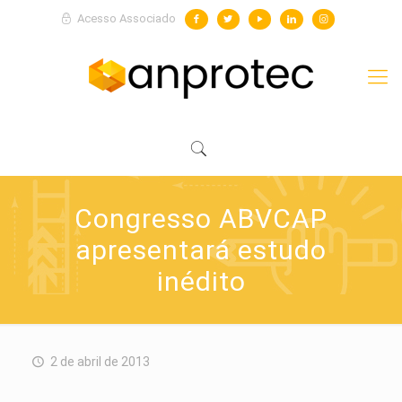
Acesso Associado
Congresso ABVCAP
apresentará estudo
inédito
2 de abril de 2013